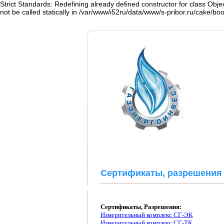
Strict Standards: Redefining already defined constructor for class Obje
not be called statically in /var/www/i52ru/data/www/s-pribor.ru/cake/bo
Сертификаты, разрешения
Сертификаты, Разрешения:
Измерительный комплекс СГ-ЭК
Измерительный комплекс СГ-ТК