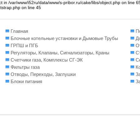
ct in /var/www/i52ru/data/www/s-pribor.ru/cake/libs/object.php on line 
otstrap.php on line 45
Главная
П
Блочные котельные установки и Дымовые Трубы
Д
ГРПШ и ПГБ
О
Регуляторы, Клапаны, Сигнализаторы, Краны
С
Счетчики газа, Комплексы СГ-ЭК
С
Фильтры газа
К
Отводы, Переходы, Заглушки
З
Блоки питания
З