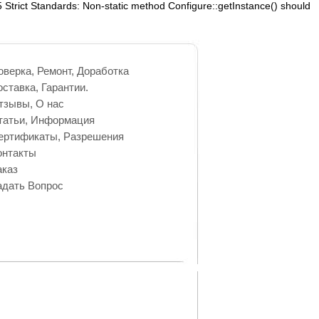
65 Strict Standards: Non-static method Configure::getInstance() should
оверка, Ремонт, Доработка
оставка, Гарантии.
тзывы, О нас
татьи, Информация
ертификаты, Разрешения
онтакты
аказ
адать Вопрос