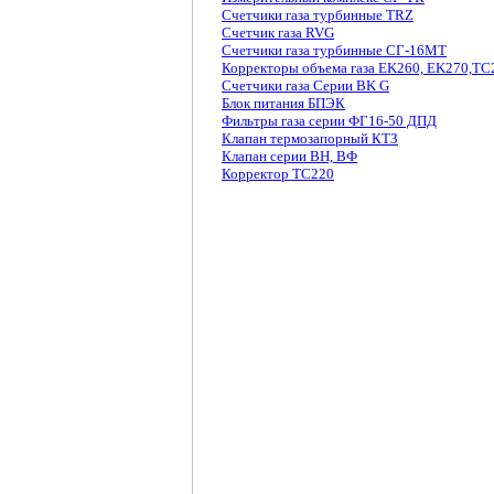
Счетчики газа турбинные TRZ
Счетчик газа RVG
Счетчики газа турбинные СГ-16МТ
Корректоры объема газа EK260, EK270,TC
Счетчики газа Серии BK G
Блок питания БПЭК
Фильтры газа серии ФГ16-50 ДПД
Клапан термозапорный КТЗ
Клапан серии ВН, ВФ
Корректор ТС220